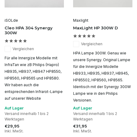
iSOLde
Maxlight
Cleo HPA 304 Synergy
MaxLight HP 300W D
300W
Vergleichen
Vergleichen
HPA Lampe 300W. Genau wie
Für alle Innergize Modelle mit
unsere Synergy. Original Lampe
InfraTan wie zB Philips (Hapro)
für die Innergize Modelle
HB935, HB937, HB947 HP8550,
HB933, HB935, HB937, HB945,
HP8560, HP8565 und HP8580.
HP85502, HP8560, HP8565.
Wir haben auch die
Identisch mit der Synergy 300W
entsprechenden Infrarot-Lampe
Lampe wie in den Philips
auf unserer Website
Versionen.
Auf Lager
Auf Lager
Versand innerhalb 1 bis 2
Versand innerhalb 1 bis 2
Werktagen
Werktagen
€29,95
€31,95
Inkl. MwSt.
Inkl. MwSt.