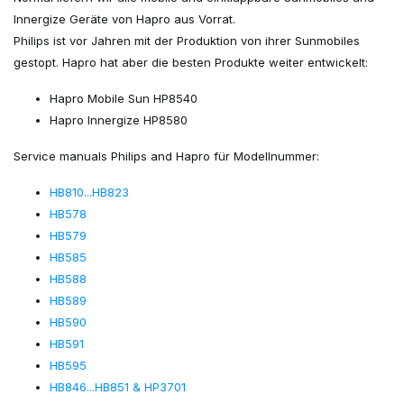
Innergize Geräte von Hapro aus Vorrat.
Philips ist vor Jahren mit der Produktion von ihrer Sunmobiles
gestopt. Hapro hat aber die besten Produkte weiter entwickelt:
Hapro Mobile Sun HP8540
Hapro Innergize HP8580
Service manuals Philips and Hapro für Modellnummer:
HB810...HB823
HB578
HB579
HB585
HB588
HB589
HB590
HB591
HB595
HB846...HB851 & HP3701