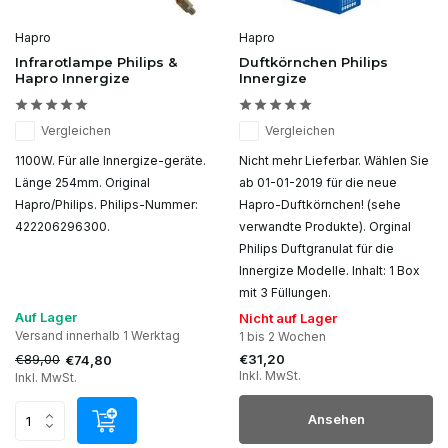
Hapro
Hapro
Infrarotlampe Philips &
Duftkörnchen Philips
Hapro Innergize
Innergize
Vergleichen
Vergleichen
1100W. Für alle Innergize-geräte.
Nicht mehr Lieferbar. Wählen Sie
Länge 254mm. Original
ab 01-01-2019 für die neue
Hapro/Philips. Philips-Nummer:
Hapro-Duftkörnchen! (sehe
422206296300.
verwandte Produkte). Orginal
Philips Duftgranulat für die
Innergize Modelle. Inhalt: 1 Box
mit 3 Füllungen.
Auf Lager
Nicht auf Lager
Versand innerhalb 1 Werktag
1 bis 2 Wochen
€89,00
€31,20
€74,80
Inkl. MwSt.
Inkl. MwSt.
Ansehen