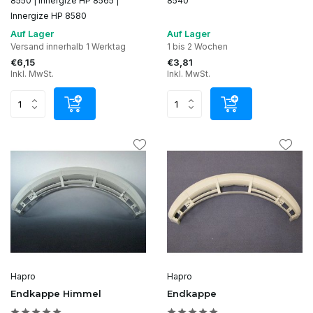
8550 | Innergize HP 8565 |
8540
Innergize HP 8580
Auf Lager
Auf Lager
Versand innerhalb 1 Werktag
1 bis 2 Wochen
€6,15
€3,81
Inkl. MwSt.
Inkl. MwSt.
Hapro
Hapro
Endkappe Himmel
Endkappe