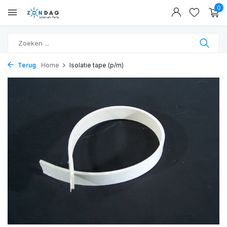
0
Terug
Home
Isolatie tape (p/m)