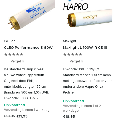
iSOLde
Maxlight
CLEO Performance S 80W
Maxlight L 100W-R CE III
Vergelijk
Vergelijk
De standaard lamp in veel
UV-code: 100-R-29/3,2
nieuwe zonne-apparatuur.
Standaard sterkte 190 cm lamp
Origineel door Philips
met ingebouwde reflector voor
ontwikkeld. Lengte: 150 cm
onder andere Hapro Onyx
Branduren: 500 uur 1,0% UVB.
Proline.
UV-code: 80-O-15/2,7
Op voorraad
Op voorraad
Verzending binnen 1 of 2
Verzending binnen 1 werkdag
werkdagen
€13,95
€11,95
€18,95