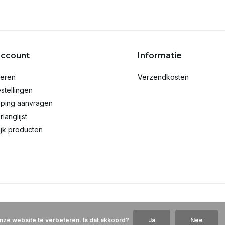
account
Informatie
reren
Verzendkosten
stellingen
ping aanvragen
rlanglijst
ijk producten
nze website te verbeteren. Is dat akkoord?
Ja
Nee