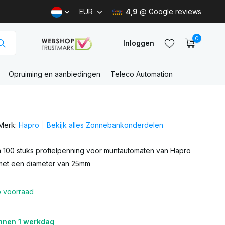
EUR
4,9
@
Google reviews
0
Inloggen
Opruiming en aanbiedingen
Teleco Automation
Account
aanmaken
Merk:
Hapro
Bekijk alles Zonnebankonderdelen
Account
aanmaken
 100 stuks profielpenning voor muntautomaten van Hapro
et een diameter van 25mm
 voorraad
nnen 1 werkdag