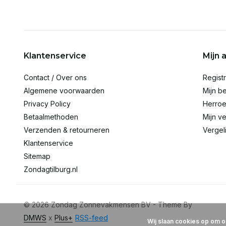
Klantenservice
Mijn 
Contact / Over ons
Regist
Algemene voorwaarden
Mijn be
Privacy Policy
Herroe
Betaalmethoden
Mijn ve
Verzenden & retourneren
Vergel
Klantenservice
Sitemap
Zondagtilburg.nl
© 2026 Zondag Zonnevakmensen BV - Theme By
DMWS
x
Plus+
RSS-feed
Wij slaan cookies op om o