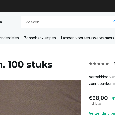
n
 onderdelen
Zonnebanklampen
Lampen voor terrasverwarmers
. 100 stuks
Verpakking van
zonnebanken m
€98,00
Op
Incl. btw
Verzending bi