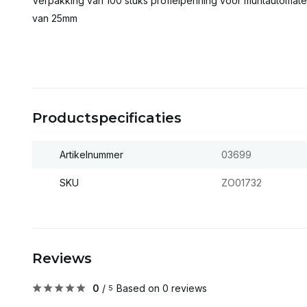
Verpakking van 100 stuks profielpenning voor muntautoma
van 25mm
Productspecificaties
Artikelnummer
03699
SKU
ZO01732
Reviews
0
/
Based on 0 reviews
5