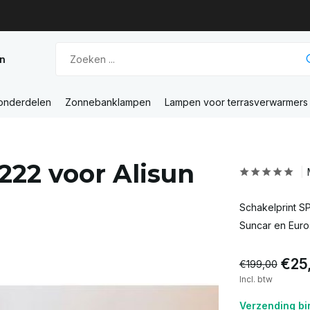
n
 onderdelen
Zonnebanklampen
Lampen voor terrasverwarmers
222 voor Alisun
Schakelprint S
Suncar en Euro
€25
€199,00
Incl. btw
Verzending bi