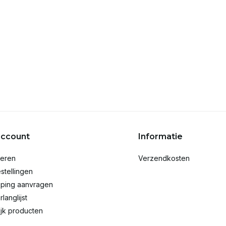
account
Informatie
reren
Verzendkosten
stellingen
ping aanvragen
rlanglijst
ijk producten