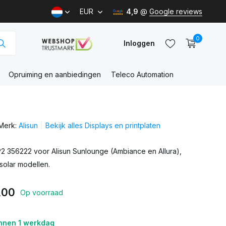
EUR
4,9
@
Google reviews
0
Inloggen
Opruiming en aanbiedingen
Teleco Automation
Account
aanmaken
Merk:
Alisun
Bekijk alles Displays en printplaten
Account
aanmaken
P2 356222 voor Alisun Sunlounge (Ambiance en Allura),
solar modellen.
,00
Op voorraad
nnen 1 werkdag