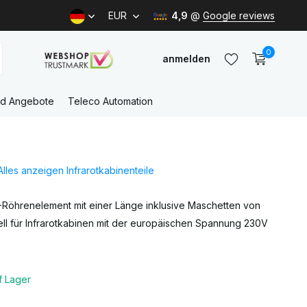
EUR
4,9
@
Google reviews
0
anmelden
nd Angebote
Teleco Automation
Benutzerkonto
anlegen
Alles anzeigen Infrarotkabinenteile
Benutzerkonto
anlegen
-Röhrenelement mit einer Länge inklusive Maschetten von
ll für Infrarotkabinen mit der europäischen Spannung 230V
f Lager