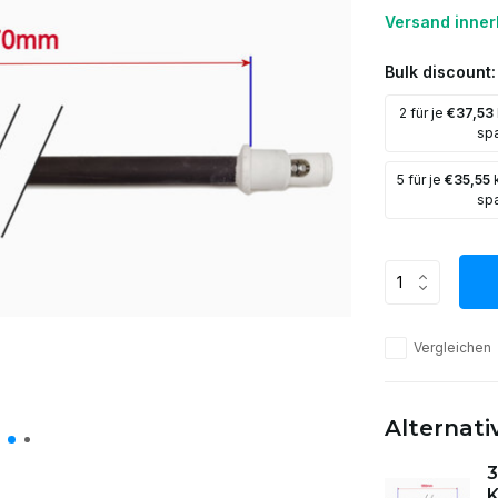
Versand inner
Bulk discount:
2 für je
€37,53
sp
5 für je
€35,55
k
sp
Vergleichen
Alternat
K