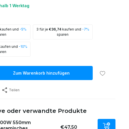
halb 1 Werktag
kaufen und
-5%
3 für je
€36,74
kaufen und
-7%
aren
sparen
aufen und
-10%
aren
Zum Warenkorb hinzufügen
Teilen
ive oder verwandte Produkte
300W 550mm
€47,50
eramisches...