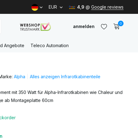
EUR
4,9
@
Google reviews
0
anmelden
nd Angebote
Teleco Automation
Benutzerkonto
anlegen
Marke:
Alpha
Alles anzeigen Infrarotkabinenteile
Benutzerkonto
anlegen
ement mit 350 Watt für Alpha-Infrarotkabinen wie Chaleur und
ge ab Montageplatte 60cm
ckorder
en