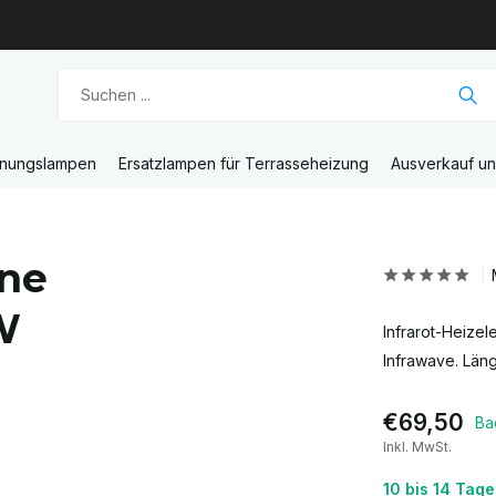
unungslampen
Ersatzlampen für Terrasseheizung
Ausverkauf u
ine
W
Infrarot-Heizel
Infrawave. Län
€69,50
Ba
Inkl. MwSt.
10 bis 14 Tag