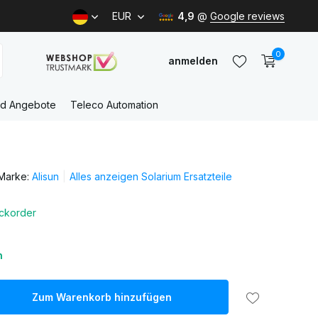
EUR
4,9
@
Google reviews
0
anmelden
nd Angebote
Teleco Automation
Benutzerkonto
anlegen
Marke:
Alisun
Alles anzeigen Solarium Ersatzteile
Benutzerkonto
anlegen
ckorder
n
Zum Warenkorb hinzufügen