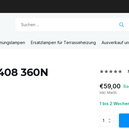
unungslampen
Ersatzlampen für Terrasseheizung
Ausverkauf u
-408 360N
€59,00
Ba
Inkl. MwSt.
1 bis 2 Woche