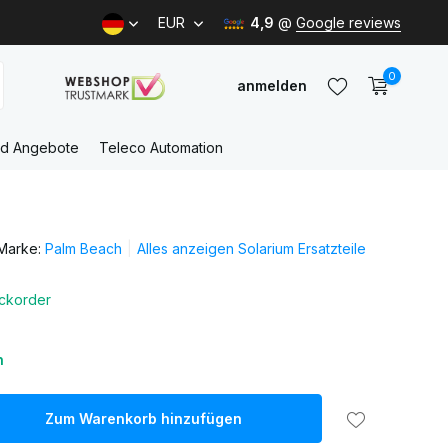
EUR
4,9
@
Google reviews
0
anmelden
nd Angebote
Teleco Automation
Benutzerkonto
anlegen
Marke:
Palm Beach
Alles anzeigen Solarium Ersatzteile
Benutzerkonto
anlegen
ckorder
n
Zum Warenkorb hinzufügen