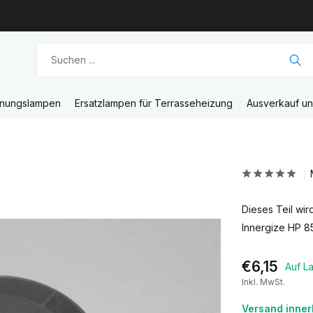
unungslampen
Ersatzlampen für Terrasseheizung
Ausverkauf u
Dieses Teil wi
Innergize HP 8
€6,15
Auf L
Inkl. MwSt.
Versand inner