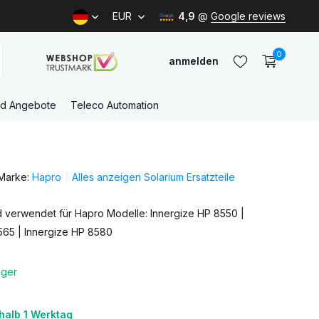
EUR
4,9
@
Google reviews
0
anmelden
nd Angebote
Teleco Automation
Benutzerkonto
anlegen
Marke:
Hapro
Alles anzeigen Solarium Ersatzteile
Benutzerkonto
anlegen
rd verwendet für Hapro Modelle: Innergize HP 8550 |
565 | Innergize HP 8580
ager
halb 1 Werktag