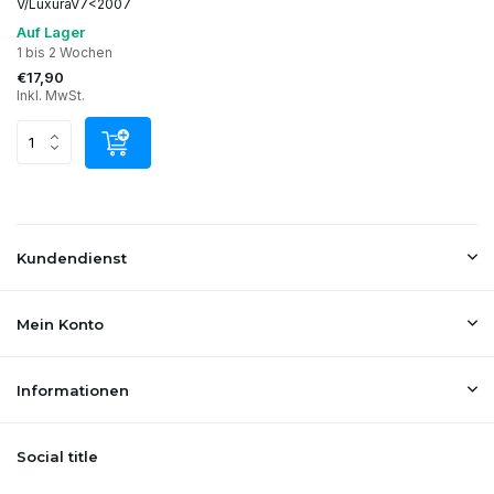
V/LuxuraV7<2007
Auf Lager
1 bis 2 Wochen
€17,90
Inkl. MwSt.
Kundendienst
Mein Konto
Informationen
Social title