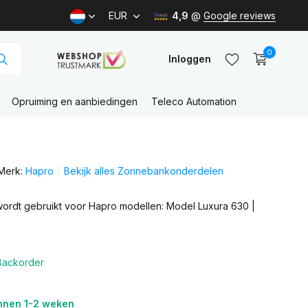
EUR
4,9
@
Google reviews
0
Inloggen
Opruiming en aanbiedingen
Teleco Automation
Account
aanmaken
Merk:
Hapro
Bekijk alles Zonnebankonderdelen
Account
aanmaken
wordt gebruikt voor Hapro modellen: Model Luxura 630 |
Backorder
nnen 1-2 weken