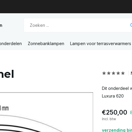
n
 onderdelen
Zonnebanklampen
Lampen voor terrasverwarmers
mel
Dit onderdeel 
Luxura 620
€250,00
Incl. btw
verzending bi