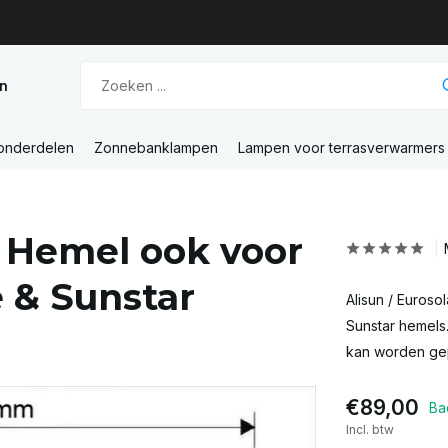
n
 onderdelen
Zonnebanklampen
Lampen voor terrasverwarmers
 Hemel ook voor
e & Sunstar
Alisun / Euroso
Sunstar hemels.
kan worden gepl
€89,00
Ba
Incl. btw