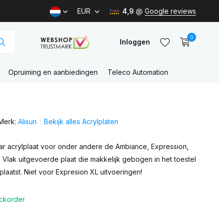
EUR
4,9
@
Google reviews
0
Inloggen
Opruiming en aanbiedingen
Teleco Automation
Account
aanmaken
Merk:
Alisun
Bekijk alles Acrylplaten
Account
aanmaken
lar acrylplaat voor onder andere de Ambiance, Expression,
 Vlak uitgevoerde plaat die makkelijk gebogen in het toestel
aatst. Niet voor Expresion XL uitvoeringen!
ckorder