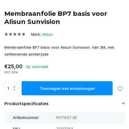
Membraanfolie BP7 basis voor
Alisun Sunvision
Merk:
Alisun
Membraanfolie BP7 basis voor Alisun Sunvision. Van 3M, met
zelfklevende achterzijde
€25,00
Op voorraad
Incl. btw
Toevoegen aan winkelwagen
Productspecificaties
Artikelnummer
P07151/1 (B)
SKU
ZO03254