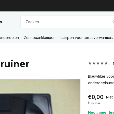
n
 onderdelen
Zonnebanklampen
Lampen voor terrasverwarmers
bruiner
Blauwfilter voo
onderdeelnumm
€0,00
Niet
Incl. btw
Nooit meer le