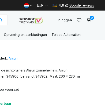
EUR
4,9
@
Google reviews
0
Inloggen
Opruiming en aanbiedingen
Teleco Automation
Account
aanmaken
Merk:
Alisun
Account
aanmaken
r gezichtbruiners Alisun zonnehemels. Alisun
er: 345906 (vervangt 345902) Maat: 260 x 230mm
 op voorraad
verbaar