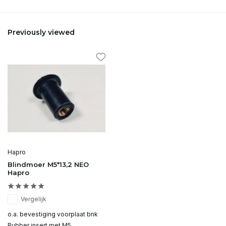
Previously viewed
Hapro
Blindmoer M5*13,2 NEO
Hapro
Vergelijk
o.a. bevestiging voorplaat bnk
Rubber insert met M5