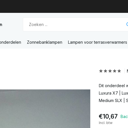
n
 onderdelen
Zonnebanklampen
Lampen voor terrasverwarmers
)
Dit onderdeel 
Luxura X7 | Lu
Medium SLX | S
€10,67
Bac
Incl. btw