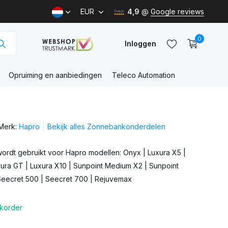
EUR
4,9
@
Google reviews
0
Inloggen
Opruiming en aanbiedingen
Teleco Automation
Account
aanmaken
Merk:
Hapro
Bekijk alles Zonnebankonderdelen
Account
aanmaken
wordt gebruikt voor Hapro modellen: Onyx | Luxura X5 |
xura GT | Luxura X10 | Sunpoint Medium X2 | Sunpoint
eecret 500 | Seecret 700 | Rejuvemax
korder