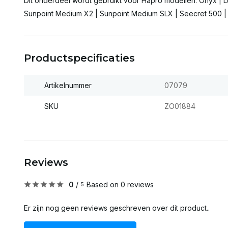
Dit onderdeel wordt gebruikt voor Hapro modellen: Onyx | Lu
Sunpoint Medium X2 | Sunpoint Medium SLX | Seecret 500 |
Productspecificaties
Artikelnummer
07079
SKU
ZO01884
Reviews
0
/
Based on 0 reviews
5
Er zijn nog geen reviews geschreven over dit product..