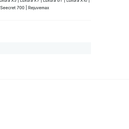
xura X5 | Luxura X7 | Luxura GT | Luxura X10 |
 Seecret 700 | Rejuvemax