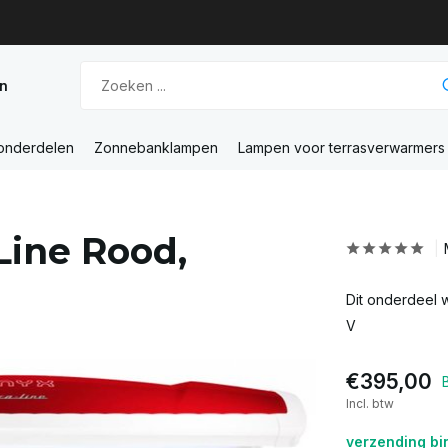
n
 onderdelen
Zonnebanklampen
Lampen voor terrasverwarmers
Line Rood,
Dit onderdeel w
V
€395,00
Incl. btw
verzending bi