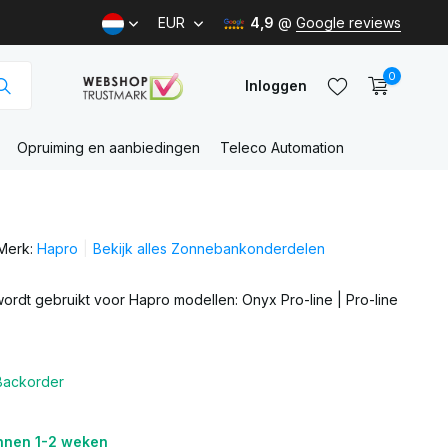
EUR
4,9
@
Google reviews
0
Inloggen
Opruiming en aanbiedingen
Teleco Automation
Account
aanmaken
Merk:
Hapro
Bekijk alles Zonnebankonderdelen
Account
aanmaken
ordt gebruikt voor Hapro modellen: Onyx Pro-line | Pro-line
Backorder
nnen 1-2 weken