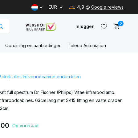
EUR
4,9
@
Google reviews
0
Inloggen
Opruiming en aanbiedingen
Teleco Automation
Account
aanmaken
Bekijk alles Infraroodcabine onderdelen
Account
aanmaken
tt full spectrum Dr. Fischer (Philips) Vitae infraroodlamp.
nfraroodcabines. 63cm lang met SK15 fitting en vaste draden
23cm.
,00
Op voorraad