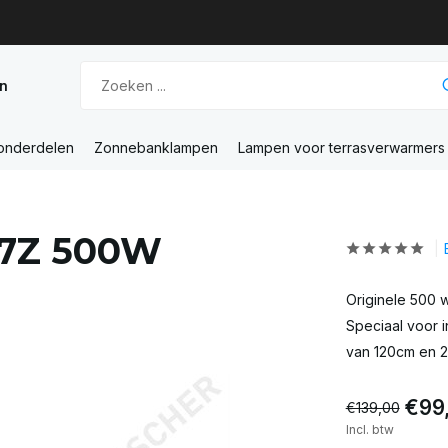
n
 onderdelen
Zonnebanklampen
Lampen voor terrasverwarmers
157Z 500W
Originele 500 wa
Speciaal voor i
van 120cm en 
€99
€139,00
Incl. btw