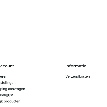
account
Informatie
reren
Verzendkosten
stellingen
ping aanvragen
rlanglijst
ijk producten