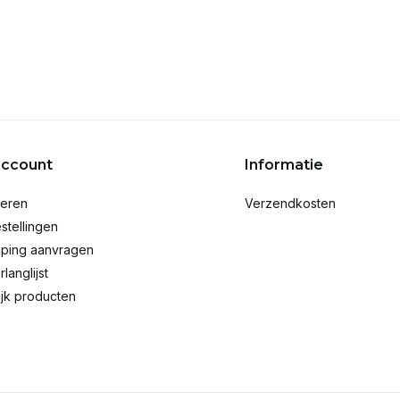
account
Informatie
reren
Verzendkosten
stellingen
ping aanvragen
rlanglijst
ijk producten