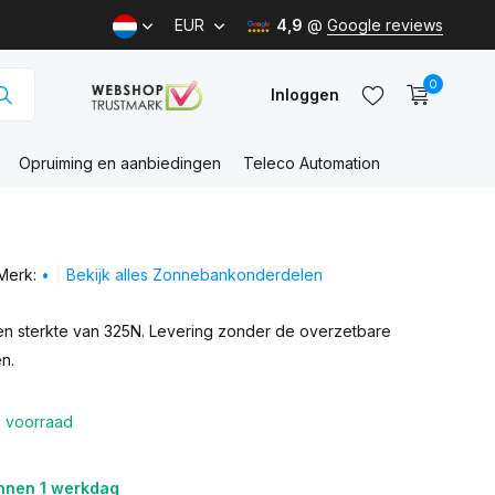
EUR
4,9
@
Google reviews
0
Inloggen
Opruiming en aanbiedingen
Teleco Automation
Account
aanmaken
Merk:
•
Bekijk alles Zonnebankonderdelen
Account
aanmaken
n sterkte van 325N. Levering zonder de overzetbare
n.
 voorraad
nnen 1 werkdag