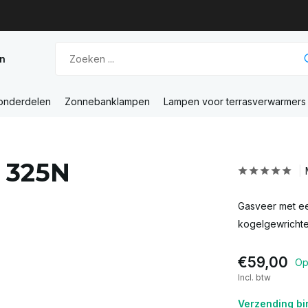
n
 onderdelen
Zonnebanklampen
Lampen voor terrasverwarmers
0 325N
Gasveer met ee
kogelgewrichte
€59,00
Op
Incl. btw
Verzending bi