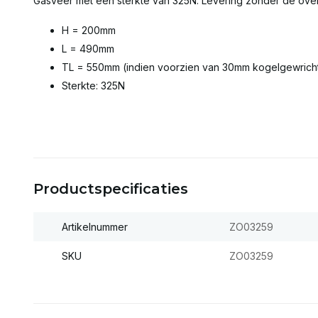
Gasveer met een sterkte van 325N. Levering zonder de ove
H = 200mm
L = 490mm
TL = 550mm (indien voorzien van 30mm kogelgewrich
Sterkte: 325N
Productspecificaties
Artikelnummer
ZO03259
SKU
ZO03259