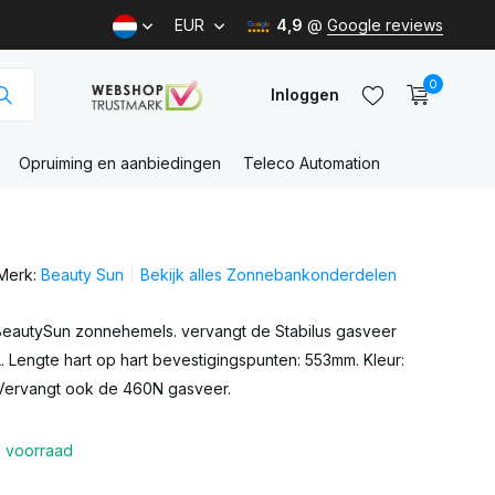
EUR
4,9
@
Google reviews
0
Inloggen
Opruiming en aanbiedingen
Teleco Automation
Account
aanmaken
Merk:
Beauty Sun
Bekijk alles Zonnebankonderdelen
Account
aanmaken
eautySun zonnehemels. vervangt de Stabilus gasveer
SL. Lengte hart op hart bevestigingspunten: 553mm. Kleur:
 Vervangt ook de 460N gasveer.
 voorraad