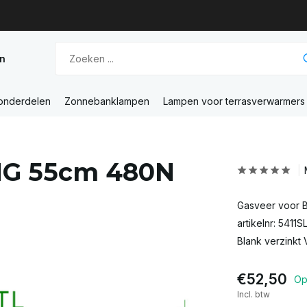
n
 onderdelen
Zonnebanklampen
Lampen voor terrasverwarmers
HG 55cm 480N
Gasveer voor B
artikelnr: 5411
Blank verzinkt
€52,50
Op
Incl. btw