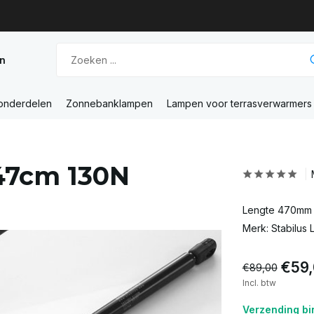
n
 onderdelen
Zonnebanklampen
Lampen voor terrasverwarmers
47cm 130N
Lengte 470mm /
Merk: Stabilus 
€59
€89,00
Incl. btw
Verzending bi