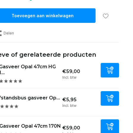
Toevoegen aan winkelwagen
Delen
eve of gerelateerde producten
Gasveer Opal 47cm HG
€59,00
1...
Incl. btw
fstandsbus gasveer Op...
€5,95
Incl. btw
Gasveer Opal 47cm 170N
€59,00