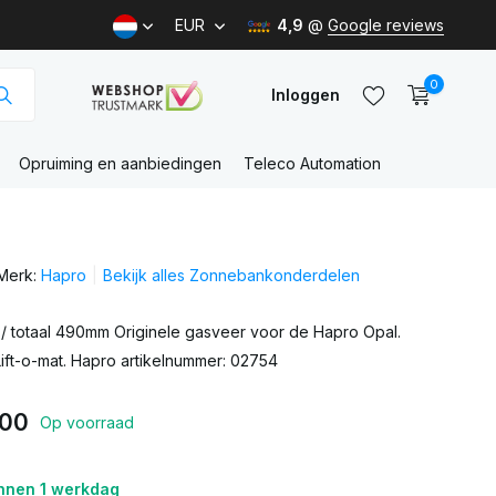
EUR
4,9
@
Google reviews
0
Inloggen
Opruiming en aanbiedingen
Teleco Automation
Account
aanmaken
Merk:
Hapro
Bekijk alles Zonnebankonderdelen
Account
aanmaken
 totaal 490mm Originele gasveer voor de Hapro Opal.
Lift-o-mat. Hapro artikelnummer: 02754
,00
Op voorraad
nnen 1 werkdag