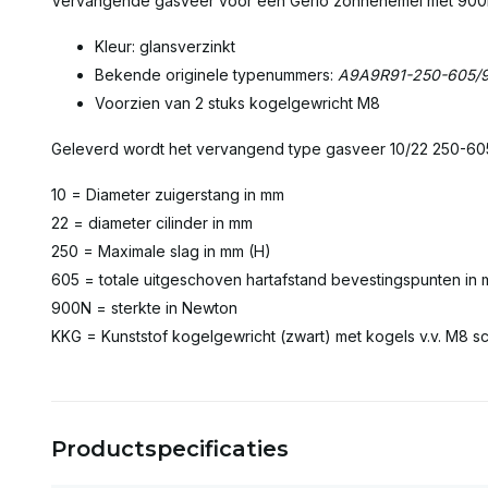
Vervangende gasveer voor een Gerlo zonnehemel met 900
Kleur: glansverzinkt
Bekende originele typenummers:
A9A9R91-250-605/
Voorzien van 2 stuks kogelgewricht M8
Geleverd wordt het vervangend type gasveer 10/22 250-6
10 = Diameter zuigerstang in mm
22 = diameter cilinder in mm
250 = Maximale slag in mm (H)
605 = totale uitgeschoven hartafstand bevestingspunten in 
900N = sterkte in Newton
KKG = Kunststof kogelgewricht (zwart) met kogels v.v. M8 
Productspecificaties