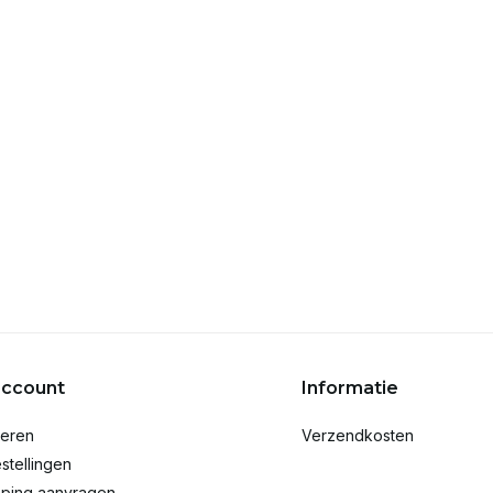
account
Informatie
reren
Verzendkosten
stellingen
ping aanvragen