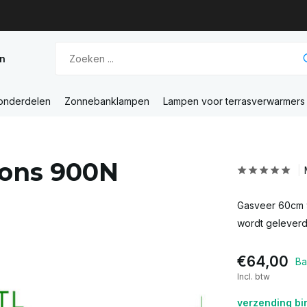
n
 onderdelen
Zonnebanklampen
Lampen voor terrasverwarmers
ions 900N
Gasveer 60cm 
wordt geleverd
€64,00
Ba
Incl. btw
verzending bi