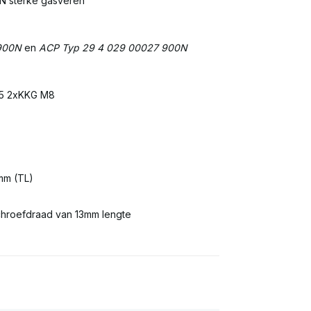
N sterke gasveren
900N
en
ACP Typ 29 4 029 00027 900N
05 2xKKG M8
mm (TL)
schroefdraad van 13mm lengte