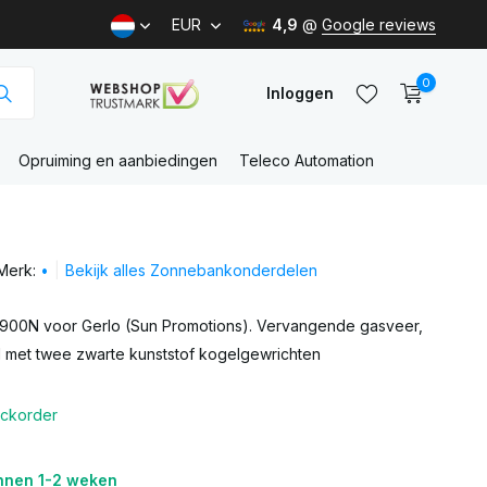
EUR
4,9
@
Google reviews
0
Inloggen
Opruiming en aanbiedingen
Teleco Automation
Account
aanmaken
Merk:
•
Bekijk alles Zonnebankonderdelen
Account
aanmaken
900N voor Gerlo (Sun Promotions). Vervangende gasveer,
 met twee zwarte kunststof kogelgewrichten
ckorder
nnen 1-2 weken