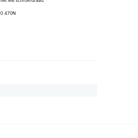
 met M8 schroefdraad.
00 470N