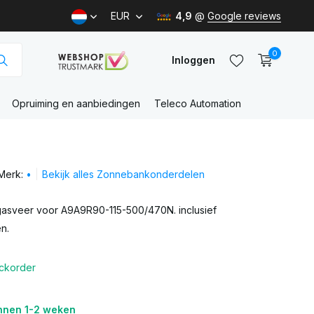
EUR
4,9
@
Google reviews
0
Inloggen
Opruiming en aanbiedingen
Teleco Automation
Account
aanmaken
Merk:
•
Bekijk alles Zonnebankonderdelen
Account
aanmaken
asveer voor A9A9R90-115-500/470N. inclusief
n.
ckorder
nnen 1-2 weken