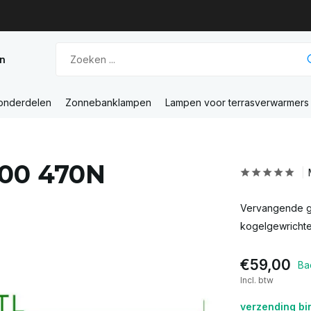
n
 onderdelen
Zonnebanklampen
Lampen voor terrasverwarmers
500 470N
Vervangende g
kogelgewrichte
€59,00
Ba
Incl. btw
verzending bi