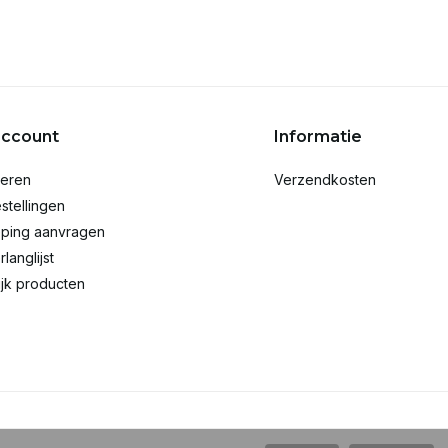
account
Informatie
reren
Verzendkosten
stellingen
ping aanvragen
rlanglijst
ijk producten