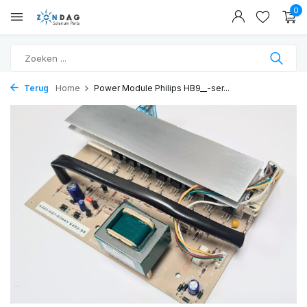
0
Terug
Home
Power Module Philips HB9__-ser...