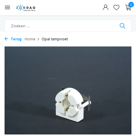
0
Terug
Home
Opal lampvoet