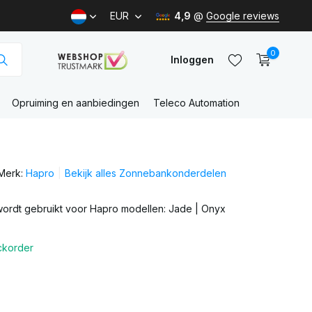
EUR
4,9
@
Google reviews
0
Inloggen
Opruiming en aanbiedingen
Teleco Automation
Account
aanmaken
Merk:
Hapro
Bekijk alles Zonnebankonderdelen
Account
aanmaken
wordt gebruikt voor Hapro modellen: Jade | Onyx
ckorder