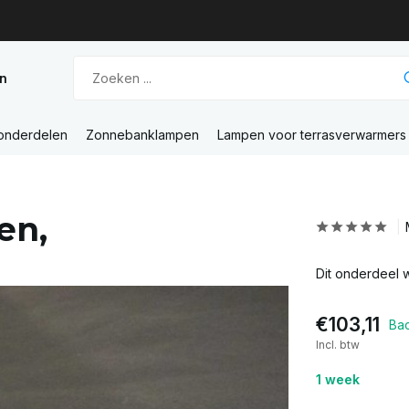
n
 onderdelen
Zonnebanklampen
Lampen voor terrasverwarmers
en,
Dit onderdeel 
€103,11
Ba
Incl. btw
1 week