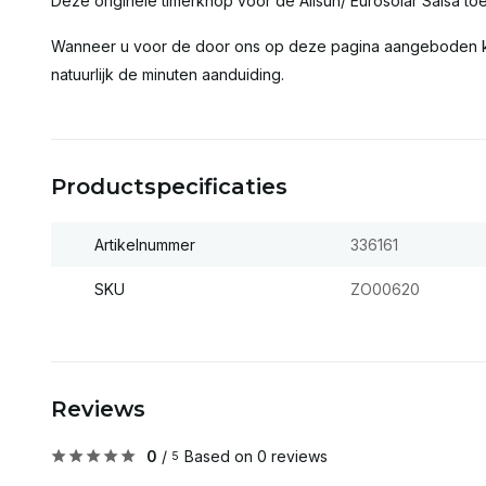
Deze originele timerknop voor de Alisun/ Eurosolar Salsa toes
Wanneer u voor de door ons op deze pagina aangeboden
natuurlijk de minuten aanduiding.
Productspecificaties
Artikelnummer
336161
SKU
ZO00620
Reviews
0
/
Based on 0 reviews
5