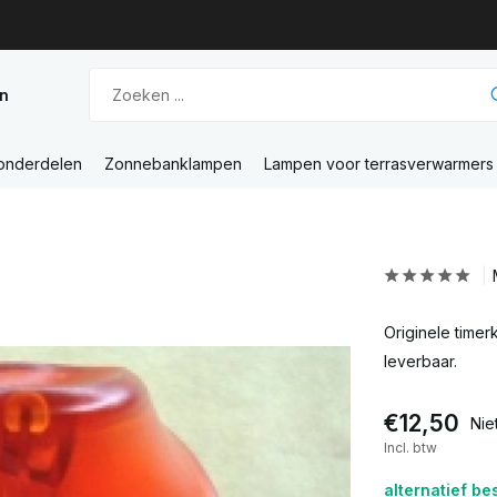
n
 onderdelen
Zonnebanklampen
Lampen voor terrasverwarmers
Originele timer
leverbaar.
€12,50
Nie
Incl. btw
alternatief be