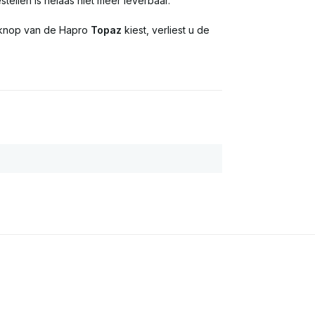
tellen is helaas niet meer leverbaar.
 knop van de Hapro
Topaz
kiest, verliest u de