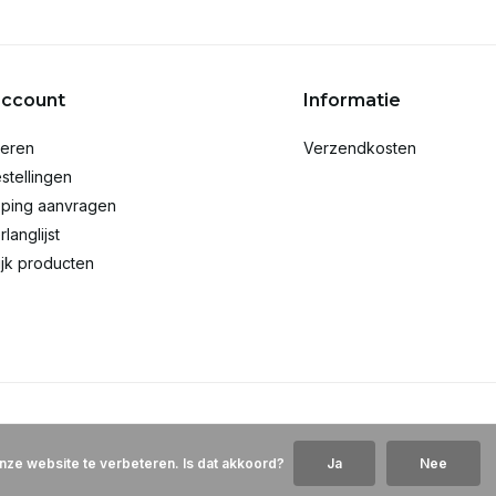
account
Informatie
reren
Verzendkosten
stellingen
ping aanvragen
rlanglijst
ijk producten
nze website te verbeteren. Is dat akkoord?
Ja
Nee