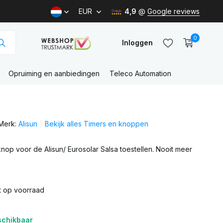
EUR
4,9
@
Google reviews
0
Inloggen
Opruiming en aanbiedingen
Teleco Automation
Account
aanmaken
Merk:
Alisun
Bekijk alles Timers en knoppen
Account
aanmaken
knop voor de Alisun/ Eurosolar Salsa toestellen. Nooit meer
t op voorraad
schikbaar