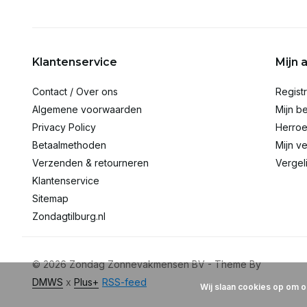
Klantenservice
Mijn 
Contact / Over ons
Regist
Algemene voorwaarden
Mijn be
Privacy Policy
Herroe
Betaalmethoden
Mijn ve
Verzenden & retourneren
Vergel
Klantenservice
Sitemap
Zondagtilburg.nl
© 2026 Zondag Zonnevakmensen BV - Theme By
DMWS
x
Plus+
RSS-feed
Wij slaan cookies op om o