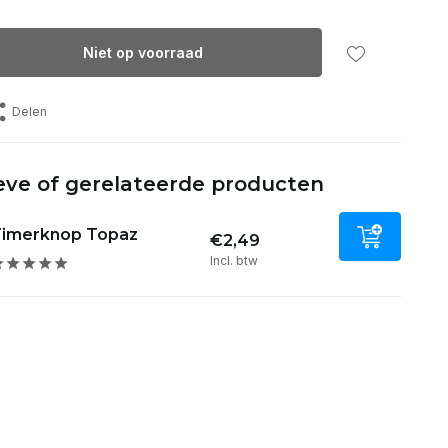
Niet op voorraad
Delen
eve of gerelateerde producten
imerknop Topaz
€2,49
Incl. btw