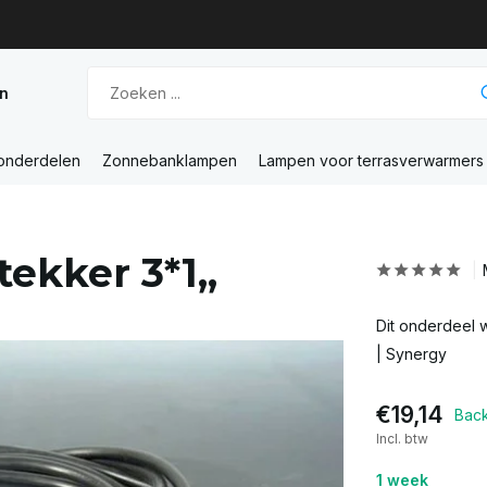
n
 onderdelen
Zonnebanklampen
Lampen voor terrasverwarmers
ekker 3*1,,
Dit onderdeel w
| Synergy
€19,14
Bac
Incl. btw
1 week