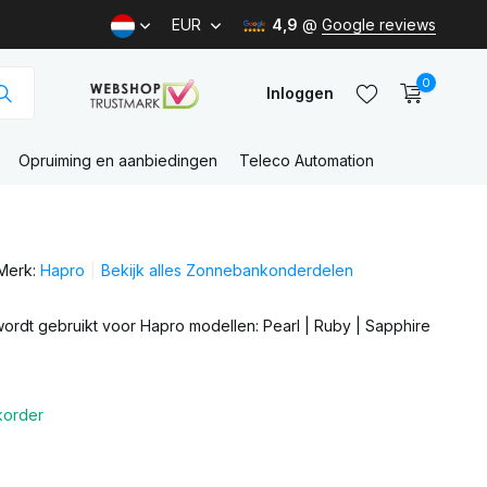
EUR
4,9
@
Google reviews
0
Inloggen
Opruiming en aanbiedingen
Teleco Automation
Account
aanmaken
Merk:
Hapro
Bekijk alles Zonnebankonderdelen
Account
aanmaken
ordt gebruikt voor Hapro modellen: Pearl | Ruby | Sapphire
korder