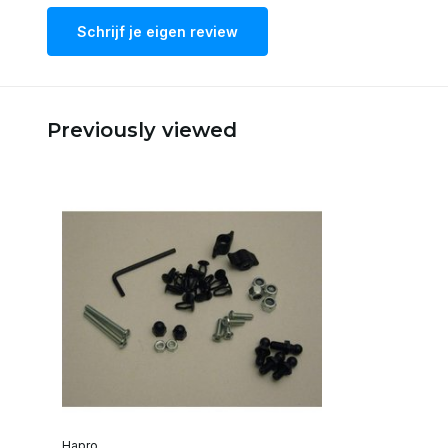
Schrijf je eigen review
Previously viewed
Hapro