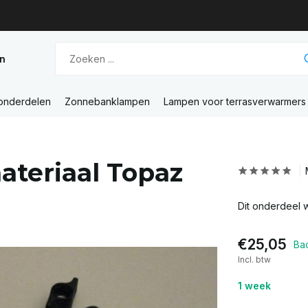
n
 onderdelen
Zonnebanklampen
Lampen voor terrasverwarmers
ateriaal Topaz
Dit onderdeel 
€25,05
Ba
Incl. btw
1 week