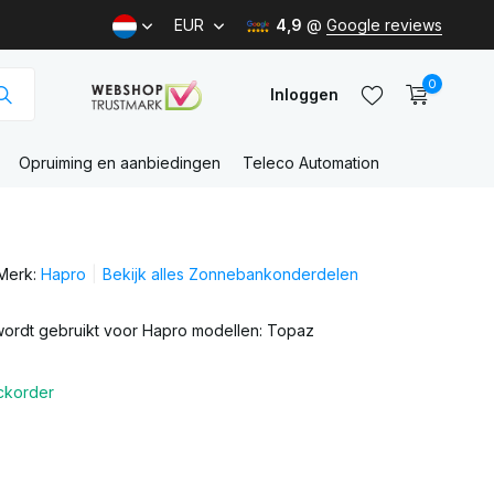
EUR
4,9
@
Google reviews
0
Inloggen
Opruiming en aanbiedingen
Teleco Automation
Account
aanmaken
Merk:
Hapro
Bekijk alles Zonnebankonderdelen
Account
aanmaken
wordt gebruikt voor Hapro modellen: Topaz
ckorder