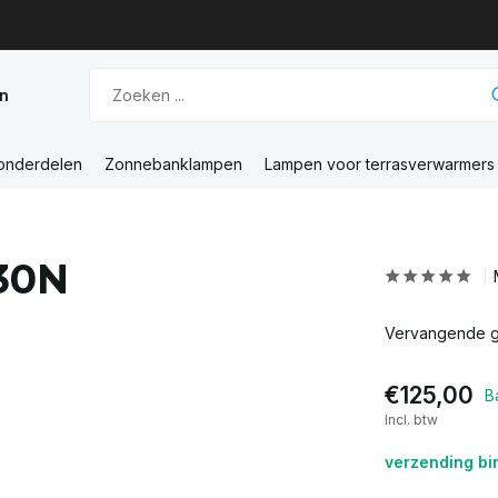
n
 onderdelen
Zonnebanklampen
Lampen voor terrasverwarmers
130N
Vervangende ga
€125,00
B
Incl. btw
verzending bi