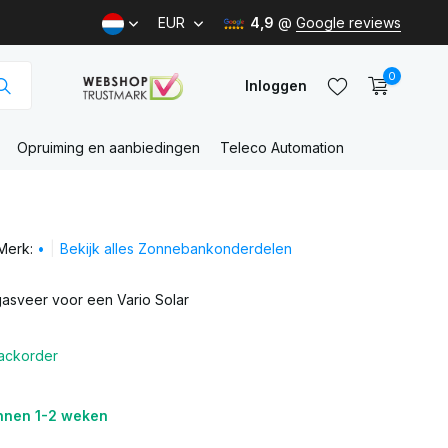
EUR
4,9
@
Google reviews
0
Inloggen
Opruiming en aanbiedingen
Teleco Automation
Account
aanmaken
Merk:
•
Bekijk alles Zonnebankonderdelen
Account
aanmaken
sveer voor een Vario Solar
ackorder
nnen 1-2 weken