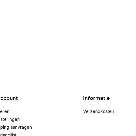
account
Informatie
reren
Verzendkosten
stellingen
ping aanvragen
rlanglijst