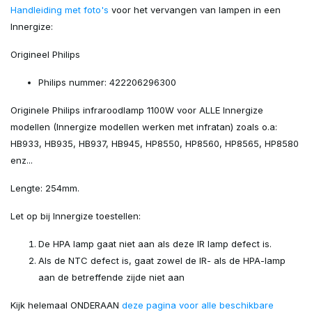
Handleiding met foto's
voor het vervangen van lampen in een
Innergize:
Origineel Philips
Philips nummer: 422206296300
Originele Philips infraroodlamp 1100W voor ALLE Innergize
modellen (Innergize modellen werken met infratan) zoals o.a:
HB933, HB935, HB937, HB945, HP8550, HP8560, HP8565, HP8580
enz...
Lengte: 254mm.
Let op bij Innergize toestellen:
De HPA lamp gaat niet aan als deze IR lamp defect is.
Als de NTC defect is, gaat zowel de IR- als de HPA-lamp
aan de betreffende zijde niet aan
Kijk helemaal ONDERAAN
deze pagina voor alle beschikbare