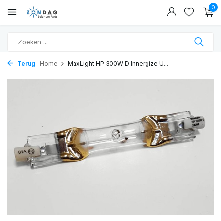
0
Terug
Home
MaxLight HP 300W D Innergize U...