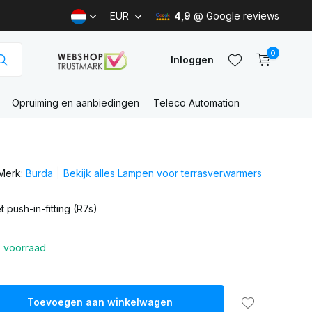
EUR
4,9
@
Google reviews
0
Inloggen
Opruiming en aanbiedingen
Teleco Automation
Account
aanmaken
Merk:
Burda
Bekijk alles Lampen voor terrasverwarmers
Account
aanmaken
push-in-fitting (R7s)
 voorraad
Toevoegen aan winkelwagen