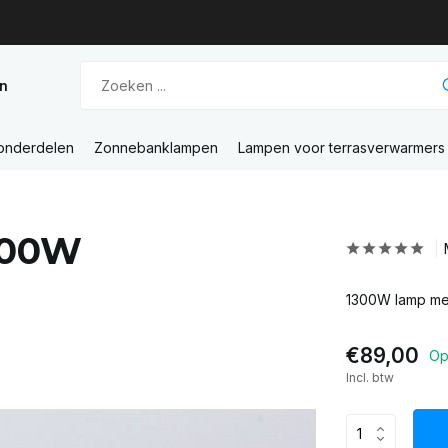
n
 onderdelen
Zonnebanklampen
Lampen voor terrasverwarmers
300W
1300W lamp met 
€89,00
Op
Incl. btw