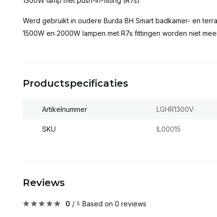
1300W lamp met push-in-fitting (R7s)
Werd gebruikt in oudere Burda BH Smart badkamer- en terr
1500W en 2000W lampen met R7s fittingen worden niet mee
Productspecificaties
Artikelnummer
LGHR1300V
SKU
IL00015
Reviews
0
/
Based on 0 reviews
5